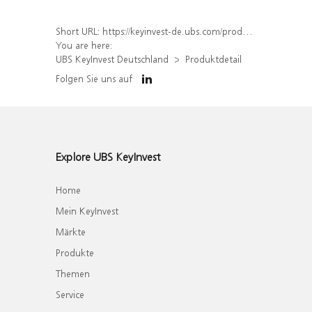
Short URL:
https://keyinvest-de.ubs.com/produkt/detail/index/isin/DE000WA8PT01
You are here:
UBS KeyInvest Deutschland
Produktdetail
Folgen Sie uns auf
Explore UBS KeyInvest
Home
Mein KeyInvest
Märkte
Produkte
Themen
Service