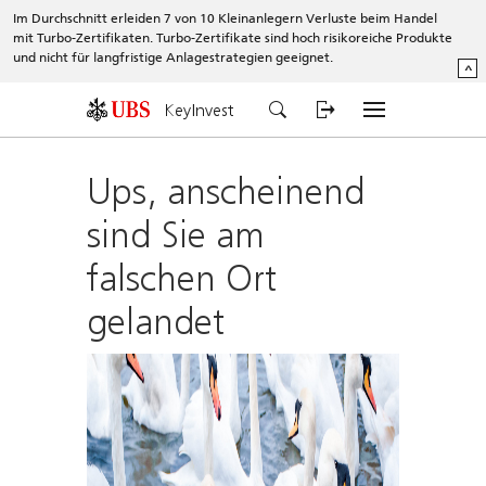
Im Durchschnitt erleiden 7 von 10 Kleinanlegern Verluste beim Handel
mit Turbo-Zertifikaten. Turbo-Zertifikate sind hoch risikoreiche Produkte
und nicht für langfristige Anlagestrategien geeignet.
^
KeyInvest
Ups, anscheinend
sind Sie am
falschen Ort
gelandet