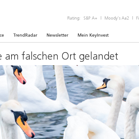
Rating:
S&P A+
|
Moody’s Aa2
|
F
ice
TrendRadar
Newsletter
Mein KeyInvest
e am falschen Ort gelandet