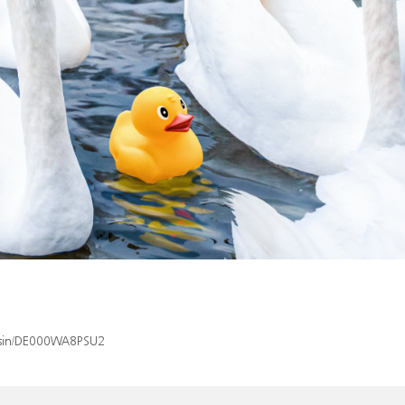
x/isin/DE000WA8PSU2