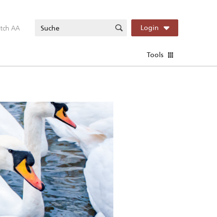
itch AA
Login
Tools