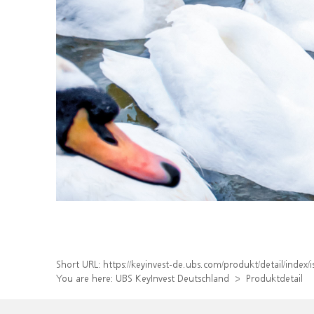
Short URL:
https://keyinvest-de.ubs.com/produkt/detail/inde
You are here:
UBS KeyInvest Deutschland
Produktdetail