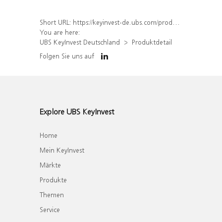
Short URL:
https://keyinvest-de.ubs.com/produkt/detail/index/isin/DE000WA8PST4
You are here:
UBS KeyInvest Deutschland
Produktdetail
Folgen Sie uns auf
Explore UBS KeyInvest
Home
Mein KeyInvest
Märkte
Produkte
Themen
Service