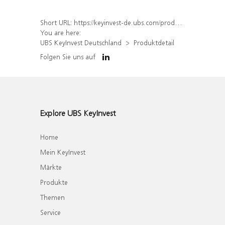
Short URL:
https://keyinvest-de.ubs.com/produkt/detail/index/isin/DE000WA8PS85
You are here:
UBS KeyInvest Deutschland
Produktdetail
Folgen Sie uns auf
Explore UBS KeyInvest
Home
Mein KeyInvest
Märkte
Produkte
Themen
Service