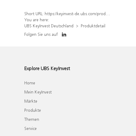
Short URL:
https://keyinvest-de.ubs.com/produkt/detail/index/isin/DE000WA8PP88
You are here:
UBS KeyInvest Deutschland
Produktdetail
Folgen Sie uns auf
Explore UBS KeyInvest
Home
Mein KeyInvest
Märkte
Produkte
Themen
Service