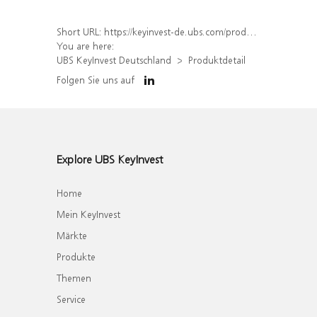
Short URL:
https://keyinvest-de.ubs.com/produkt/detail/index/isin/DE000WA8PNQ1
You are here:
UBS KeyInvest Deutschland
Produktdetail
Folgen Sie uns auf
Explore UBS KeyInvest
Home
Mein KeyInvest
Märkte
Produkte
Themen
Service