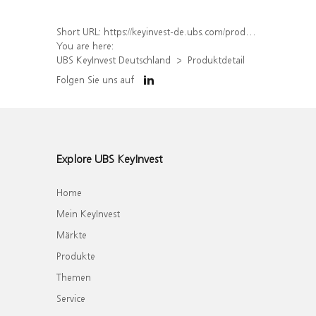
Short URL:
https://keyinvest-de.ubs.com/produkt/detail/index/isin/DE000WA8PJX5
You are here:
UBS KeyInvest Deutschland
Produktdetail
Folgen Sie uns auf
Explore UBS KeyInvest
Home
Mein KeyInvest
Märkte
Produkte
Themen
Service