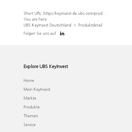
Short URL:
https://keyinvest-de.ubs.com/produkt/detail/index/isin/DE000WA8PGD3
You are here:
UBS KeyInvest Deutschland
Produktdetail
Folgen Sie uns auf
Explore UBS KeyInvest
Home
Mein KeyInvest
Märkte
Produkte
Themen
Service