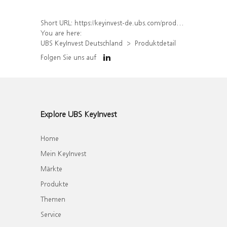
Short URL:
https://keyinvest-de.ubs.com/produkt/detail/index/isin/DE000WA8P9Y4
You are here:
UBS KeyInvest Deutschland
Produktdetail
Folgen Sie uns auf
Explore UBS KeyInvest
Home
Mein KeyInvest
Märkte
Produkte
Themen
Service