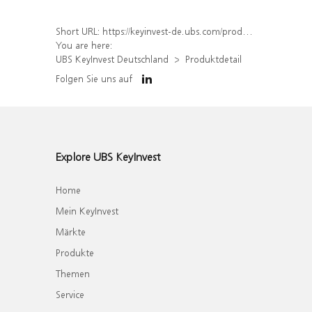
Short URL:
https://keyinvest-de.ubs.com/produkt/detail/index/isin/DE000WA8P9U2
You are here:
UBS KeyInvest Deutschland
Produktdetail
Folgen Sie uns auf
Explore UBS KeyInvest
Home
Mein KeyInvest
Märkte
Produkte
Themen
Service