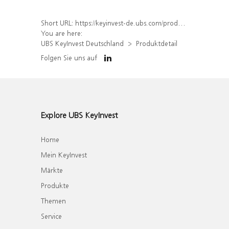
Short URL:
https://keyinvest-de.ubs.com/produkt/detail/index/isin/DE000WA8P7G5
You are here:
UBS KeyInvest Deutschland
Produktdetail
Folgen Sie uns auf
Explore UBS KeyInvest
Home
Mein KeyInvest
Märkte
Produkte
Themen
Service