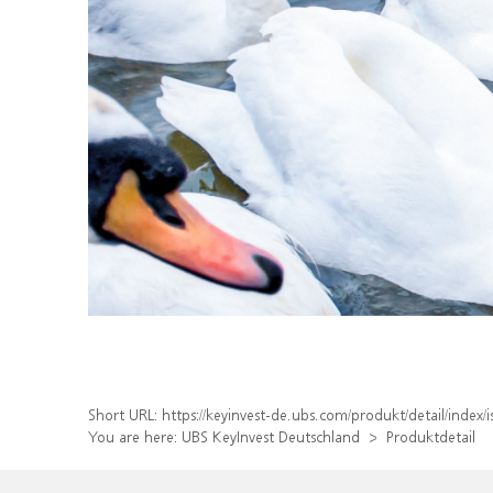
Short URL:
https://keyinvest-de.ubs.com/produkt/detail/inde
You are here:
UBS KeyInvest Deutschland
Produktdetail