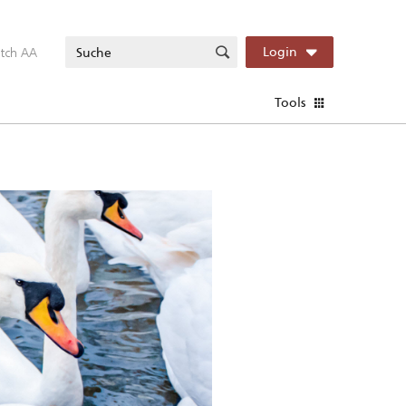
itch AA
Login
Tools