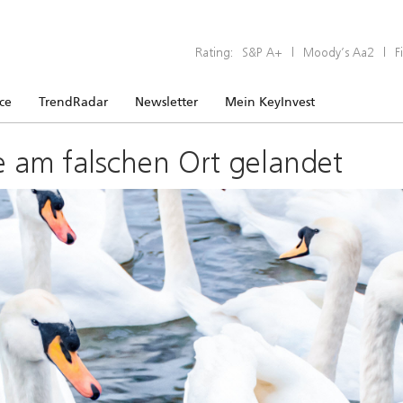
Rating:
S&P A+
|
Moody’s Aa2
|
F
ice
TrendRadar
Newsletter
Mein KeyInvest
e am falschen Ort gelandet