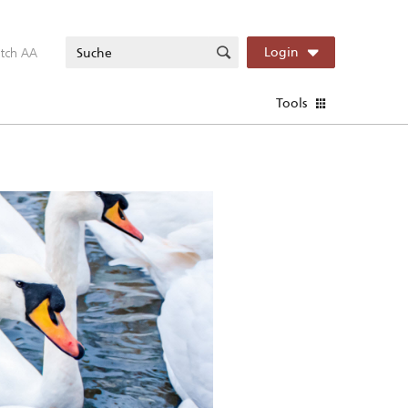
itch AA
Login
Tools