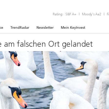
Rating:
S&P A+
|
Moody’s Aa2
|
F
ice
TrendRadar
Newsletter
Mein KeyInvest
e am falschen Ort gelandet