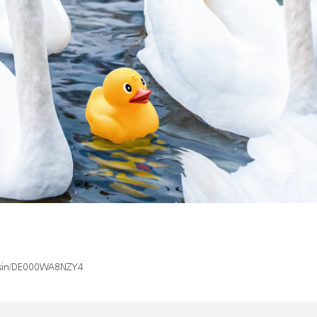
x/isin/DE000WA8NZY4