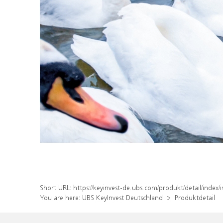
Short URL:
https://keyinvest-de.ubs.com/produkt/detail/inde
You are here:
UBS KeyInvest Deutschland
Produktdetail