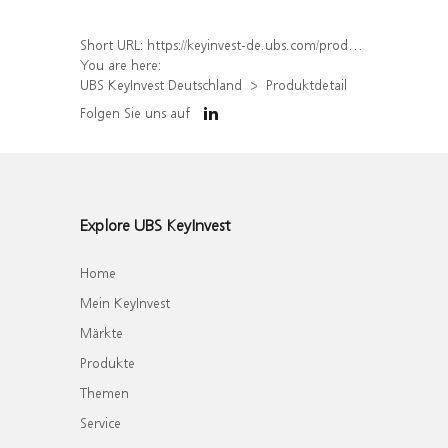
Short URL:
https://keyinvest-de.ubs.com/produkt/detail/index/isin/DE000WA8NQ63
You are here:
UBS KeyInvest Deutschland
Produktdetail
Folgen Sie uns auf
Explore UBS KeyInvest
Home
Mein KeyInvest
Märkte
Produkte
Themen
Service