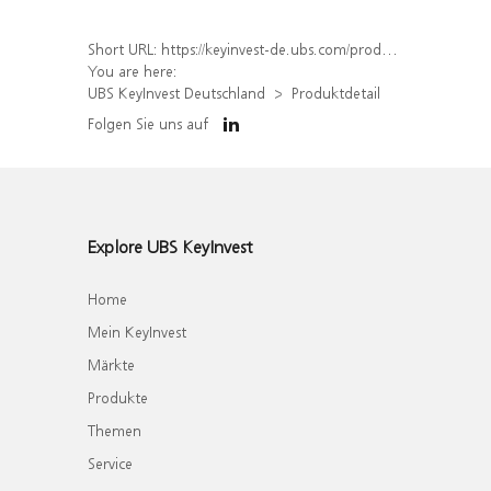
Short URL:
https://keyinvest-de.ubs.com/produkt/detail/index/isin/DE000WA8NQ30
You are here:
UBS KeyInvest Deutschland
Produktdetail
Folgen Sie uns auf
Explore UBS KeyInvest
Home
Mein KeyInvest
Märkte
Produkte
Themen
Service