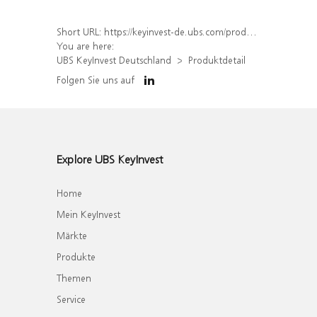
Short URL:
https://keyinvest-de.ubs.com/produkt/detail/index/isin/DE000WA8NPS7
You are here:
UBS KeyInvest Deutschland
Produktdetail
Folgen Sie uns auf
Explore UBS KeyInvest
Home
Mein KeyInvest
Märkte
Produkte
Themen
Service