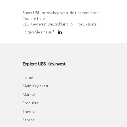
Short URL:
https://keyinvest-de.ubs.com/produkt/detail/index/isin/DE000WA8NM75
You are here:
UBS KeyInvest Deutschland
Produktdetail
Folgen Sie uns auf
Explore UBS KeyInvest
Home
Mein KeyInvest
Märkte
Produkte
Themen
Service