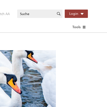
itch AA
Login
Tools