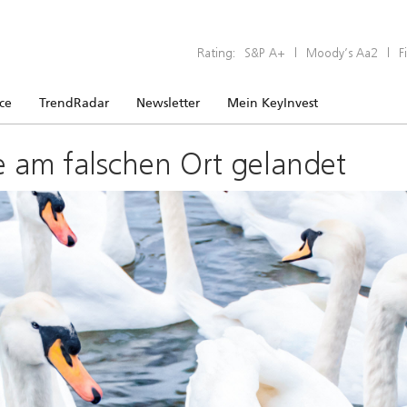
Rating:
S&P A+
|
Moody’s Aa2
|
F
ice
TrendRadar
Newsletter
Mein KeyInvest
e am falschen Ort gelandet