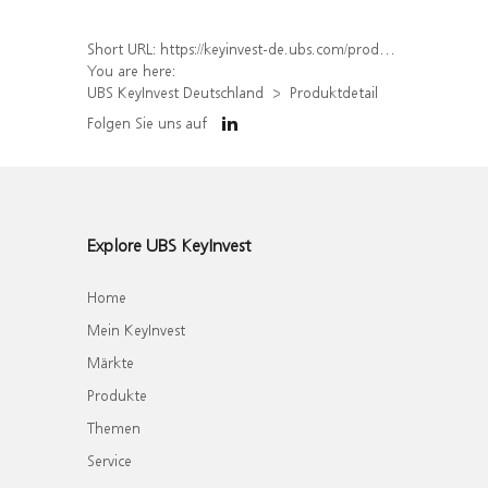
Short URL:
https://keyinvest-de.ubs.com/produkt/detail/index/isin/DE000WA8NKY6
You are here:
UBS KeyInvest Deutschland
Produktdetail
Folgen Sie uns auf
Explore UBS KeyInvest
Home
Mein KeyInvest
Märkte
Produkte
Themen
Service