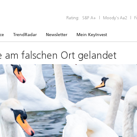
Rating:
S&P A+
|
Moody’s Aa2
|
F
ice
TrendRadar
Newsletter
Mein KeyInvest
e am falschen Ort gelandet