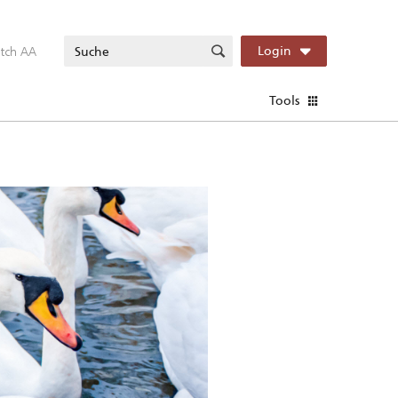
itch AA
Login
Tools