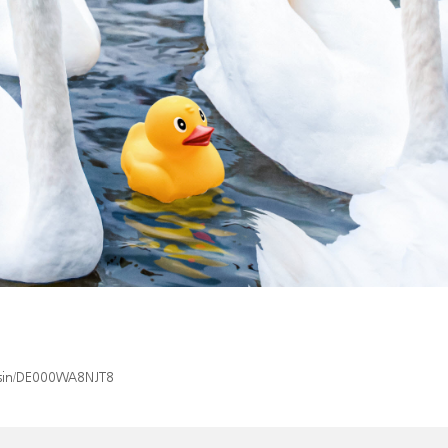
x/isin/DE000WA8NJT8