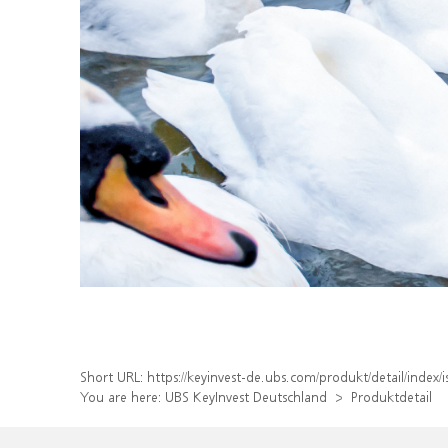
Short URL:
https://keyinvest-de.ubs.com/produkt/detail/inde
You are here:
UBS KeyInvest Deutschland
Produktdetail