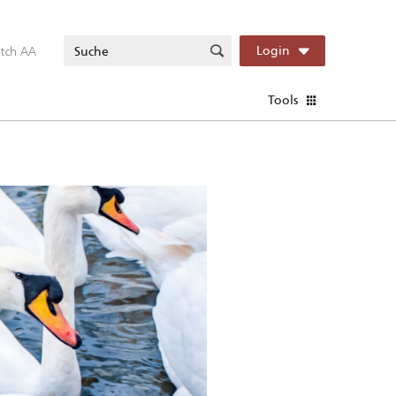
itch AA
Login
Tools