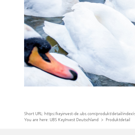
Short URL:
https://keyinvest-de.ubs.com/produkt/detail/inde
You are here:
UBS KeyInvest Deutschland
Produktdetail