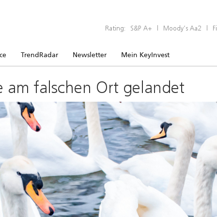
Rating:
S&P A+
|
Moody’s Aa2
|
F
ice
TrendRadar
Newsletter
Mein KeyInvest
e am falschen Ort gelandet