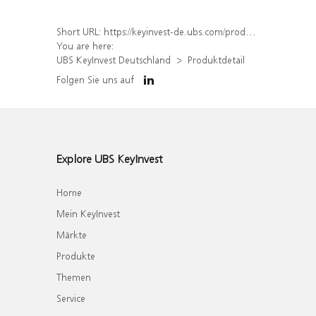
Short URL:
https://keyinvest-de.ubs.com/produkt/detail/index/isin/DE000WA8NGW8
You are here:
UBS KeyInvest Deutschland
Produktdetail
Folgen Sie uns auf
Explore UBS KeyInvest
Home
Mein KeyInvest
Märkte
Produkte
Themen
Service