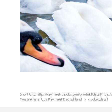
Short URL:
https://keyinvest-de.ubs.com/produkt/detail/inde
You are here:
UBS KeyInvest Deutschland
Produktdetail