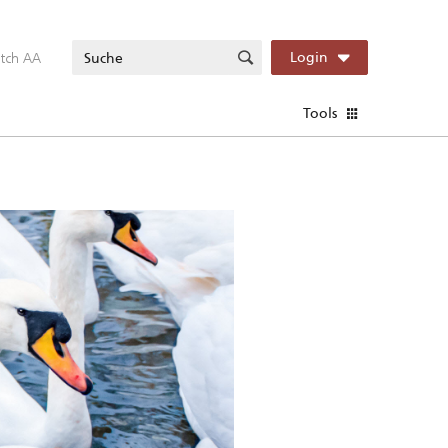
itch AA
Login
Tools