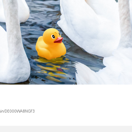
x/isin/DE000WA8NGF3