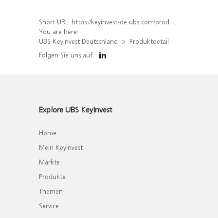
Short URL:
https://keyinvest-de.ubs.com/produkt/detail/index/isin/DE000WA8NF41
You are here:
UBS KeyInvest Deutschland
Produktdetail
Folgen Sie uns auf
Explore UBS KeyInvest
Home
Mein KeyInvest
Märkte
Produkte
Themen
Service