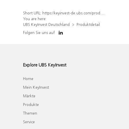
Short URL:
https://keyinvest-de.ubs.com/produkt/detail/index/isin/DE000WA8NE42
You are here:
UBS KeyInvest Deutschland
Produktdetail
Folgen Sie uns auf
Explore UBS KeyInvest
Home
Mein KeyInvest
Märkte
Produkte
Themen
Service