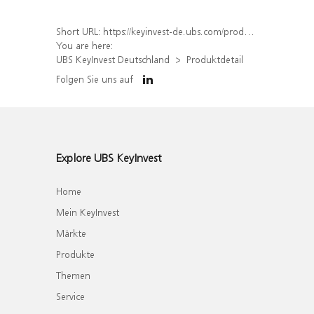
Short URL:
https://keyinvest-de.ubs.com/produkt/detail/index/isin/DE000WA8NDV7
You are here:
UBS KeyInvest Deutschland
Produktdetail
Folgen Sie uns auf
Explore UBS KeyInvest
Home
Mein KeyInvest
Märkte
Produkte
Themen
Service