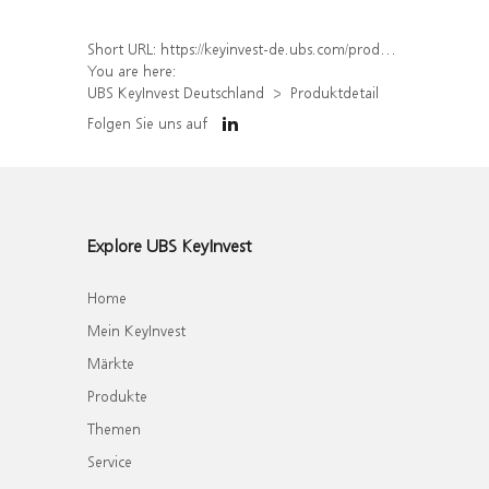
Short URL:
https://keyinvest-de.ubs.com/produkt/detail/index/isin/DE000WA8N7M5
You are here:
UBS KeyInvest Deutschland
Produktdetail
Folgen Sie uns auf
Explore UBS KeyInvest
Home
Mein KeyInvest
Märkte
Produkte
Themen
Service