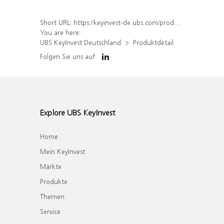
Short URL:
https://keyinvest-de.ubs.com/produkt/detail/index/isin/DE000WA8N454
You are here:
UBS KeyInvest Deutschland
Produktdetail
Folgen Sie uns auf
Explore UBS KeyInvest
Home
Mein KeyInvest
Märkte
Produkte
Themen
Service