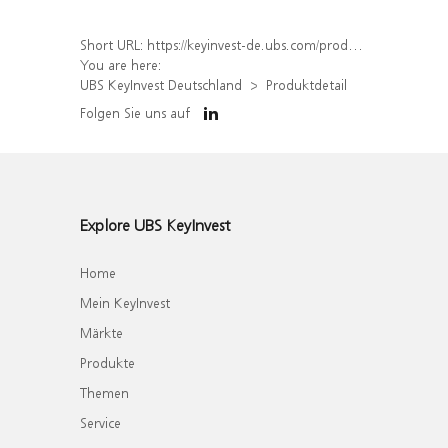
Short URL:
https://keyinvest-de.ubs.com/produkt/detail/index/isin/DE000WA8N439
You are here:
UBS KeyInvest Deutschland
Produktdetail
Folgen Sie uns auf
Explore UBS KeyInvest
Home
Mein KeyInvest
Märkte
Produkte
Themen
Service