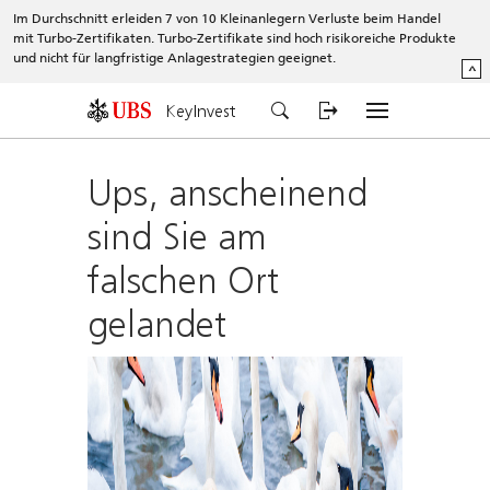
Im Durchschnitt erleiden 7 von 10 Kleinanlegern Verluste beim Handel
mit Turbo-Zertifikaten. Turbo-Zertifikate sind hoch risikoreiche Produkte
und nicht für langfristige Anlagestrategien geeignet.
^
KeyInvest
Ups, anscheinend
sind Sie am
falschen Ort
gelandet