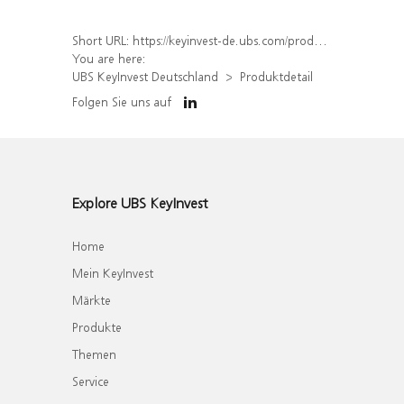
Short URL:
https://keyinvest-de.ubs.com/produkt/detail/index/isin/DE000WA8N3Q5
You are here:
UBS KeyInvest Deutschland
Produktdetail
Folgen Sie uns auf
Explore UBS KeyInvest
Home
Mein KeyInvest
Märkte
Produkte
Themen
Service