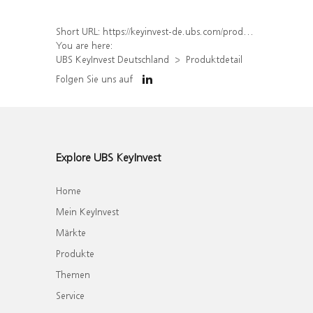
Short URL:
https://keyinvest-de.ubs.com/produkt/detail/index/isin/DE000WA8N0E7
You are here:
UBS KeyInvest Deutschland
Produktdetail
Folgen Sie uns auf
Explore UBS KeyInvest
Home
Mein KeyInvest
Märkte
Produkte
Themen
Service