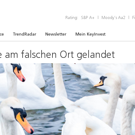
Rating:
S&P A+
|
Moody’s Aa2
|
F
ice
TrendRadar
Newsletter
Mein KeyInvest
e am falschen Ort gelandet