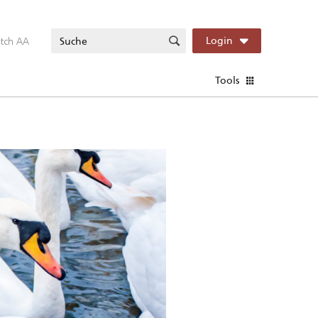
itch AA
Login
Tools