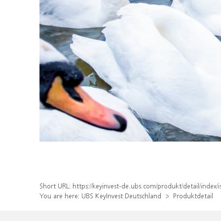
Short URL:
https://keyinvest-de.ubs.com/produkt/detail/inde
You are here:
UBS KeyInvest Deutschland
Produktdetail