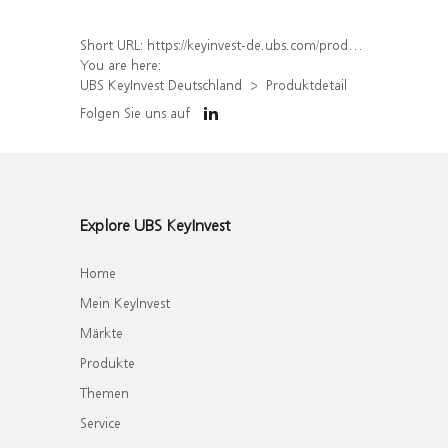
Short URL:
https://keyinvest-de.ubs.com/produkt/detail/index/isin/DE000WA8MTA9
You are here:
UBS KeyInvest Deutschland
Produktdetail
Folgen Sie uns auf
Explore UBS KeyInvest
Home
Mein KeyInvest
Märkte
Produkte
Themen
Service