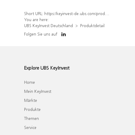
Short URL:
https://keyinvest-de.ubs.com/produkt/detail/index/isin/DE000WA8MSQ7
You are here:
UBS KeyInvest Deutschland
Produktdetail
Folgen Sie uns auf
Explore UBS KeyInvest
Home
Mein KeyInvest
Märkte
Produkte
Themen
Service