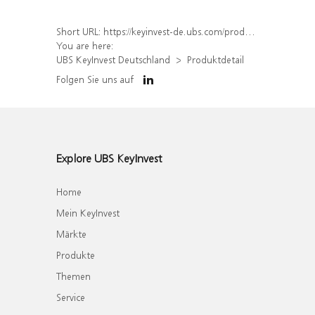
Short URL:
https://keyinvest-de.ubs.com/produkt/detail/index/isin/DE000WA8MS47
You are here:
UBS KeyInvest Deutschland
Produktdetail
Folgen Sie uns auf
Explore UBS KeyInvest
Home
Mein KeyInvest
Märkte
Produkte
Themen
Service