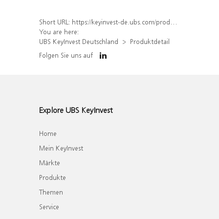
Short URL:
https://keyinvest-de.ubs.com/produkt/detail/index/isin/DE000WA8MRV9
You are here:
UBS KeyInvest Deutschland
Produktdetail
Folgen Sie uns auf
Explore UBS KeyInvest
Home
Mein KeyInvest
Märkte
Produkte
Themen
Service