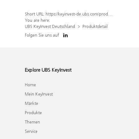
Short URL:
https://keyinvest-de.ubs.com/produkt/detail/index/isin/DE000WA8MQ15
You are here:
UBS KeyInvest Deutschland
Produktdetail
Folgen Sie uns auf
Explore UBS KeyInvest
Home
Mein KeyInvest
Märkte
Produkte
Themen
Service