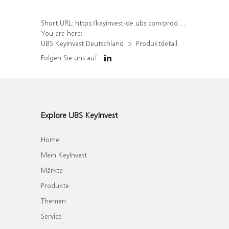
Short URL:
https://keyinvest-de.ubs.com/produkt/detail/index/isin/DE000WA8M8E1
You are here:
UBS KeyInvest Deutschland
Produktdetail
Folgen Sie uns auf
Explore UBS KeyInvest
Home
Mein KeyInvest
Märkte
Produkte
Themen
Service