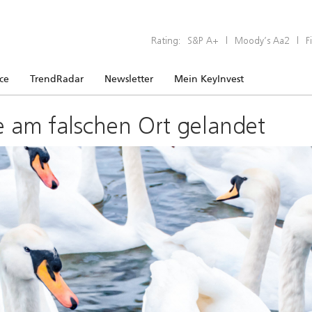
Rating:
S&P A+
|
Moody’s Aa2
|
F
ice
TrendRadar
Newsletter
Mein KeyInvest
e am falschen Ort gelandet