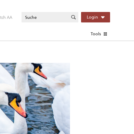
itch AA
Login
Tools