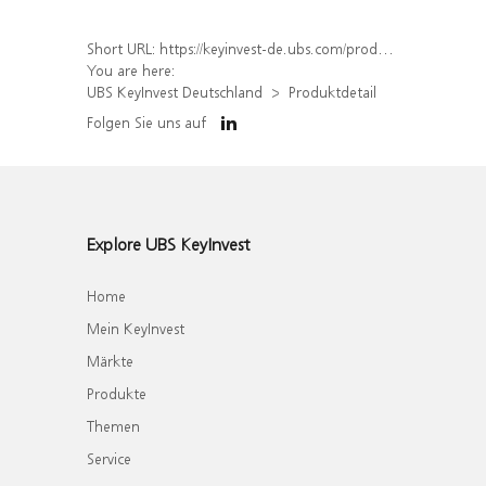
Short URL:
https://keyinvest-de.ubs.com/produkt/detail/index/isin/DE000WA8M662
You are here:
UBS KeyInvest Deutschland
Produktdetail
Folgen Sie uns auf
Explore UBS KeyInvest
Home
Mein KeyInvest
Märkte
Produkte
Themen
Service