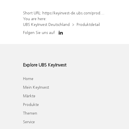
Short URL:
https://keyinvest-de.ubs.com/produkt/detail/index/isin/DE000WA8M613
You are here:
UBS KeyInvest Deutschland
Produktdetail
Folgen Sie uns auf
Explore UBS KeyInvest
Home
Mein KeyInvest
Märkte
Produkte
Themen
Service