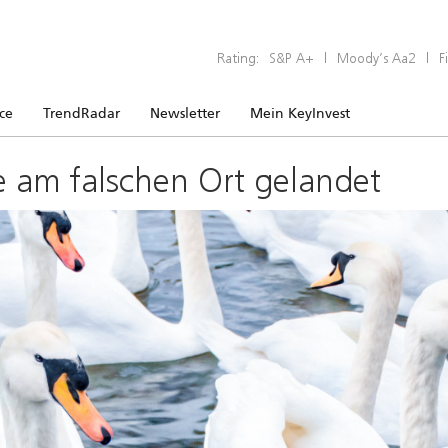
Rating:
S&P A+
|
Moody’s Aa2
|
F
ice
TrendRadar
Newsletter
Mein KeyInvest
e am falschen Ort gelandet