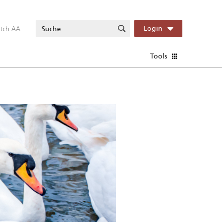
itch AA
Login
Tools