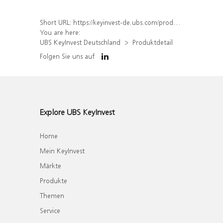
Short URL:
https://keyinvest-de.ubs.com/produkt/detail/index/isin/DE000WA8LY40
You are here:
UBS KeyInvest Deutschland
Produktdetail
Folgen Sie uns auf
Explore UBS KeyInvest
Home
Mein KeyInvest
Märkte
Produkte
Themen
Service