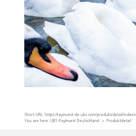
Short URL:
https://keyinvest-de.ubs.com/produkt/detail/inde
You are here:
UBS KeyInvest Deutschland
Produktdetail