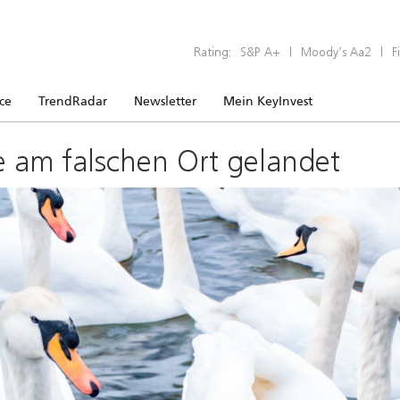
Rating:
S&P A+
|
Moody’s Aa2
|
F
ice
TrendRadar
Newsletter
Mein KeyInvest
e am falschen Ort gelandet