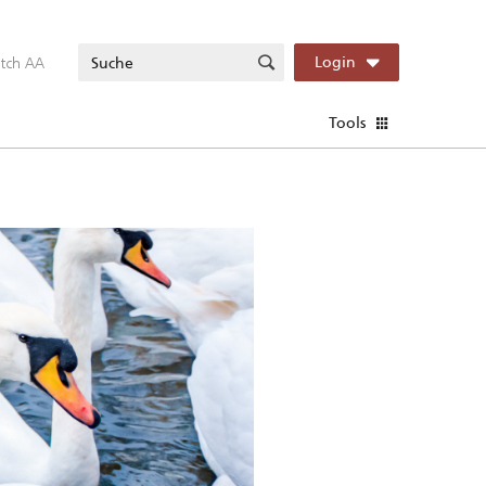
itch AA
Login
Tools