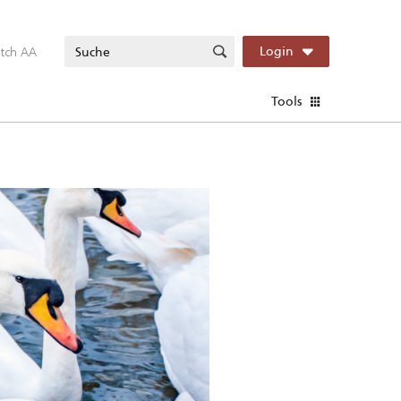
itch AA
Login
Tools