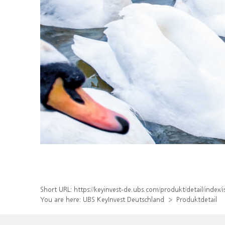
Short URL:
https://keyinvest-de.ubs.com/produkt/detail/inde
You are here:
UBS KeyInvest Deutschland
Produktdetail