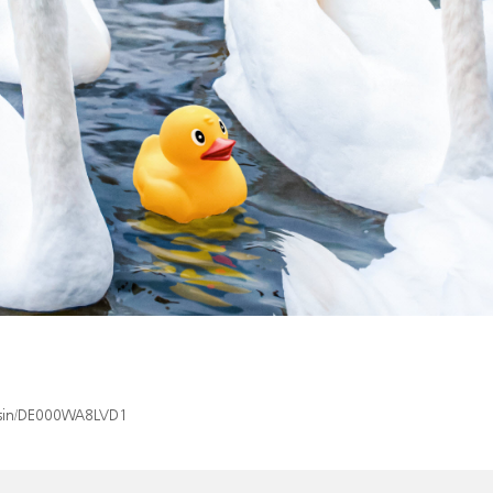
x/isin/DE000WA8LVD1