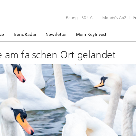
Rating:
S&P A+
|
Moody’s Aa2
|
F
ice
TrendRadar
Newsletter
Mein KeyInvest
e am falschen Ort gelandet