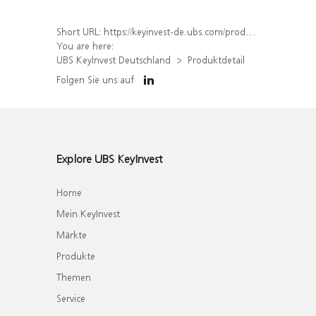
Short URL:
https://keyinvest-de.ubs.com/produkt/detail/index/isin/DE000WA8LV35
You are here:
UBS KeyInvest Deutschland
Produktdetail
Folgen Sie uns auf
Explore UBS KeyInvest
Home
Mein KeyInvest
Märkte
Produkte
Themen
Service