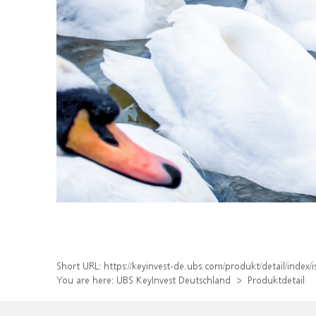
Short URL:
https://keyinvest-de.ubs.com/produkt/detail/inde
You are here:
UBS KeyInvest Deutschland
Produktdetail