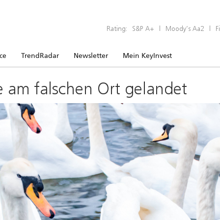
Rating:
S&P A+
|
Moody’s Aa2
|
F
ice
TrendRadar
Newsletter
Mein KeyInvest
e am falschen Ort gelandet