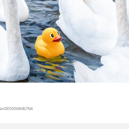
x/isin/DE000WA8LTN4