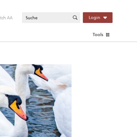
itch AA
Login
Tools