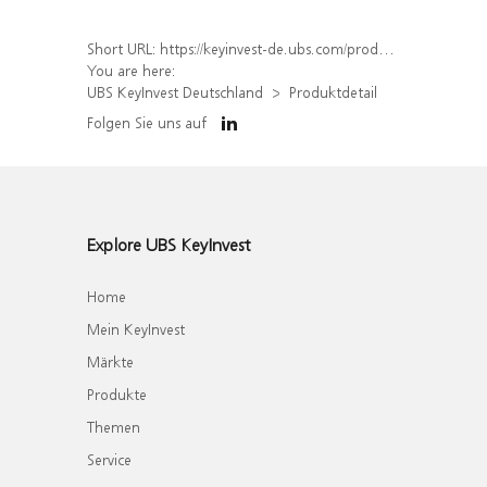
Short URL:
https://keyinvest-de.ubs.com/produkt/detail/index/isin/DE000WA8LJV8
You are here:
UBS KeyInvest Deutschland
Produktdetail
Folgen Sie uns auf
Explore UBS KeyInvest
Home
Mein KeyInvest
Märkte
Produkte
Themen
Service