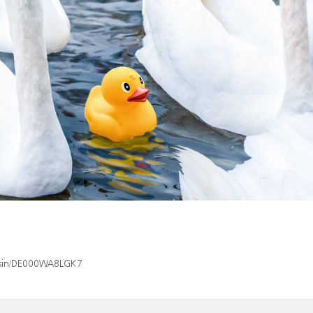
x/isin/DE000WA8LGK7