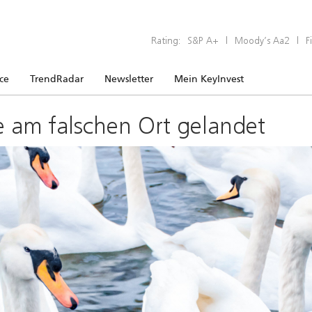
Rating:
S&P A+
|
Moody’s Aa2
|
F
ice
TrendRadar
Newsletter
Mein KeyInvest
e am falschen Ort gelandet