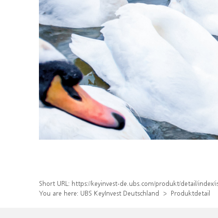
Short URL:
https://keyinvest-de.ubs.com/produkt/detail/inde
You are here:
UBS KeyInvest Deutschland
Produktdetail