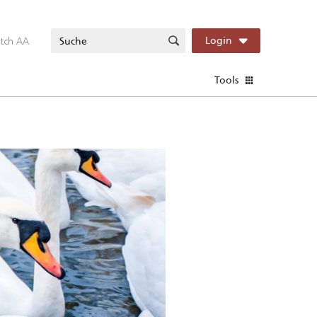
itch AA
Login
Tools