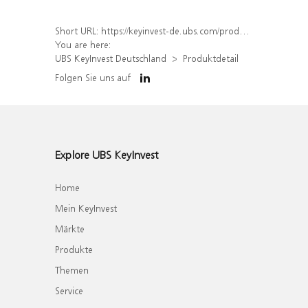
Short URL:
https://keyinvest-de.ubs.com/produkt/detail/index/isin/DE000WA8LF50
You are here:
UBS KeyInvest Deutschland
Produktdetail
Folgen Sie uns auf
Explore UBS KeyInvest
Home
Mein KeyInvest
Märkte
Produkte
Themen
Service